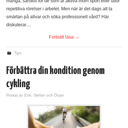
många, särskilt för de som är aktiva inom sport eller utför
repetitiva rörelser i arbetet. Men när är det dags att ta
smärtan på allvar och söka professionell vård? Här
diskuterar…
Fortsätt läsa
→
Tips
Förbättra din kondition genom
cykling
Postat
av
Erik, Stefan och Örjan