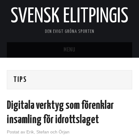
SVENSK ELITPINGIS
DEN EVIGT GRÖNA SPORTEN
MENU
HEM
TIPS
KOM IGÅNG MED PINGIS
NÖDVÄNDIG UTRUSTNING
Digitala verktyg som förenklar
VÄRLDSPINGIS
insamling för idrottslaget
BORDTENNIS
Postat
av
Erik, Stefan och Örjan