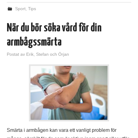
Sport
,
Tips
När du bör söka vård för din
armbågssmärta
Postat
av
Erik, Stefan och Örjan
Smärta i armbågen kan vara ett vanligt problem för