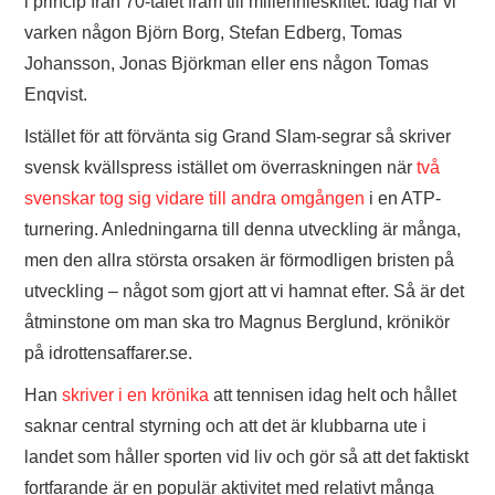
i princip från 70-talet fram till millennieskiftet. Idag har vi
varken någon Björn Borg, Stefan Edberg, Tomas
Johansson, Jonas Björkman eller ens någon Tomas
Enqvist.
Istället för att förvänta sig Grand Slam-segrar så skriver
svensk kvällspress istället om överraskningen när
två
svenskar tog sig vidare till andra omgången
i en ATP-
turnering. Anledningarna till denna utveckling är många,
men den allra största orsaken är förmodligen bristen på
utveckling – något som gjort att vi hamnat efter. Så är det
åtminstone om man ska tro Magnus Berglund, krönikör
på idrottensaffarer.se.
Han
skriver i en krönika
att tennisen idag helt och hållet
saknar central styrning och att det är klubbarna ute i
landet som håller sporten vid liv och gör så att det faktiskt
fortfarande är en populär aktivitet med relativt många