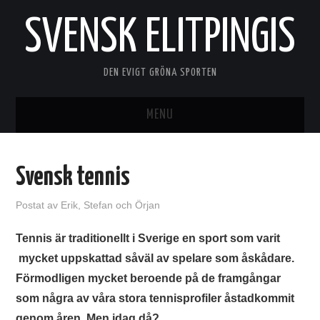
SVENSK ELITPINGIS
DEN EVIGT GRÖNA SPORTEN
MENU
HEM
Svensk tennis
KOM IGÅNG MED PINGIS
Postat
av
Erik, Stefan och Örjan
NÖDVÄNDIG UTRUSTNING
Tennis är traditionellt i Sverige en sport som varit
mycket uppskattad såväl av spelare som åskådare.
VÄRLDSPINGIS
Förmodligen mycket beroende på de framgångar
BORDTENNIS
som några av våra stora tennisprofiler åstadkommit
genom åren. Men idag då?